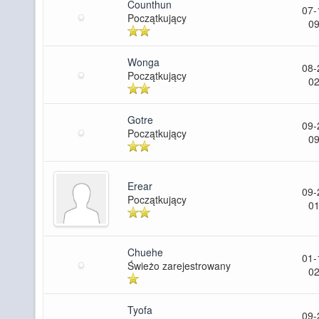
Counthun
07-
Początkujący
09
Wonga
08-
Początkujący
02
Gotre
09-
Początkujący
09
Erear
09-
Początkujący
01
Chuehe
01-
Świeżo zarejestrowany
02
Tyofa
09-