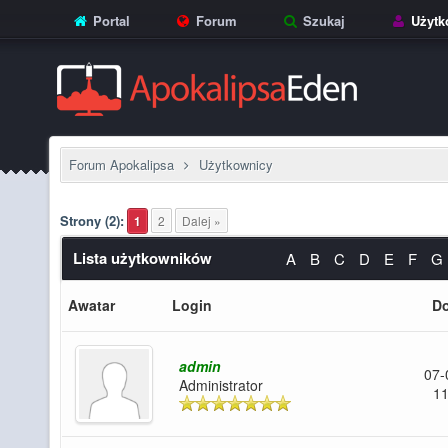
Portal
Forum
Szukaj
Użytk
Forum Apokalipsa
Użytkownicy
Strony (2):
1
2
Dalej »
Lista użytkowników
A
B
C
D
E
F
G
Awatar
Login
Do
admin
07-
Administrator
11