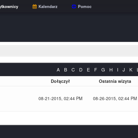
tkownicy
Kalendarz
Pomoc
A
B
C
D
E
F
G
H
I
J
K
Dołączył
Ostatnia wizyta
08-21-2015, 02:44 PM
08-26-2015, 02:44 PM