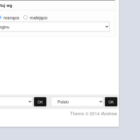
tuj wg
rosnąco
malejąco
Theme © 2014 iAndrew