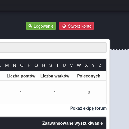
Logowanie
Stwórz konto
L
M
N
O
P
Q
R
S
T
U
V
W
X
Y
Z
Liczba postów
Liczba wątków
Poleconych
1
1
0
Pokaż ekipę forum
Zaawansowane wyszukiwanie