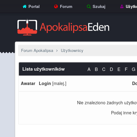
Portal
Forum
Szukaj
Użytk
Forum Apokalipsa
Użytkownicy
Lista użytkowników
A
B
C
D
E
F
G
Awatar
Login
[
malej.
]
Do
Nie znaleziono żadnych użytko
Podaj inne kry