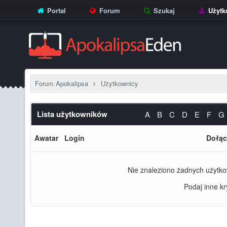
Portal
Forum
Szukaj
Użytk
Forum Apokalipsa
Użytkownicy
Lista użytkowników
A
B
C
D
E
F
G
Awatar
Login
Dołąc
Nie znaleziono żadnych użytko
Podaj inne kry