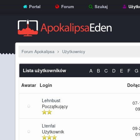
Portal
Forum
Szukaj
Użytk
Forum Apokalipsa
Użytkownicy
Lista użytkowników
A
B
C
D
E
F
G
Awatar
Login
Dołąc
Lehnbust
07-
Początkujący
09
Ltenfai
09-
Użytkownik
01