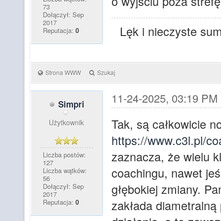
o wyjściu poza stref
73
Dołączył: Sep
2017
Lęk i nieczyste sum
Reputacja:
0
Strona WWW
Szukaj
11-24-2025, 03:19 PM
Simpri
Tak, są całkowicie n
Użytkownik
https://www.c3l.pl/c
zaznacza, że wielu k
Liczba postów:
127
coachingu, nawet jeś
Liczba wątków:
56
głębokiej zmiany. Pa
Dołączył: Sep
2017
zakłada diametralną
Reputacja:
0