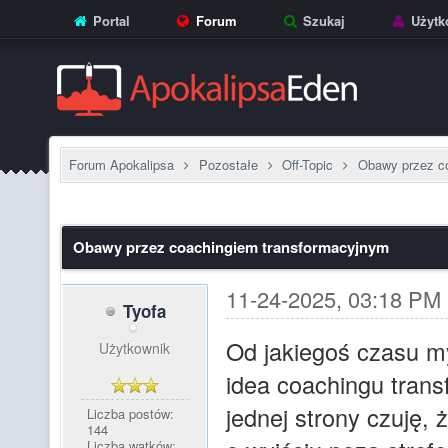
Portal
Forum
Szukaj
Użytk
Forum Apokalipsa
Pozostałe
Off-Topic
Obawy przez c
Obawy przez coachingiem transformacyjnym
11-24-2025, 03:18 PM
Tyofa
Od jakiegoś czasu m
Użytkownik
idea coachingu trans
jednej strony czuję, 
Liczba postów:
144
Liczba wątków: