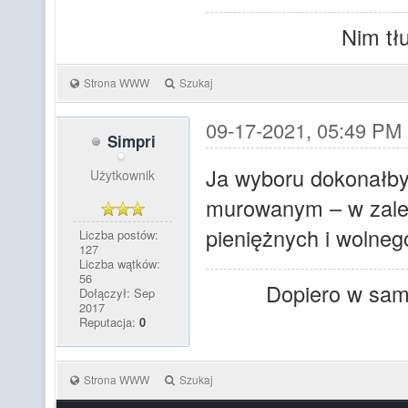
Nim tł
Strona WWW
Szukaj
09-17-2021, 05:49 PM
Simpri
Ja wyboru dokonałb
Użytkownik
murowanym – w zależ
pieniężnych i wolneg
Liczba postów:
127
Liczba wątków:
56
Dopiero w sam
Dołączył: Sep
2017
Reputacja:
0
Strona WWW
Szukaj