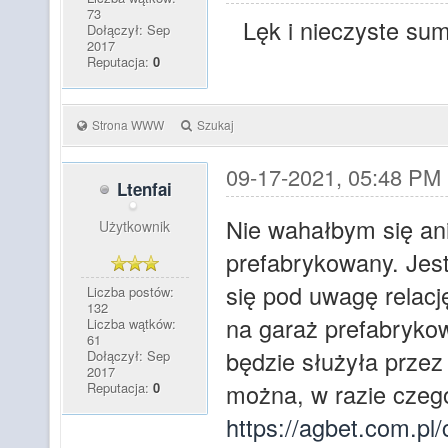
73
Lęk i nieczyste sum
Dołączył: Sep
2017
Reputacja:
0
Strona WWW
Szukaj
09-17-2021, 05:48 PM
Ltenfai
Nie wahałbym się an
Użytkownik
prefabrykowany. Jest
się pod uwagę relacj
Liczba postów:
132
na garaż prefabryko
Liczba wątków:
61
będzie służyła przez
Dołączył: Sep
2017
można, w razie czego
Reputacja:
0
https://agbet.com.pl