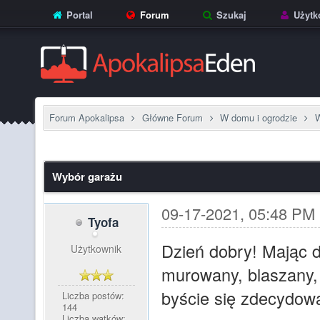
Portal
Forum
Szukaj
Użytk
Forum Apokalipsa
Główne Forum
W domu i ogrodzie
W
Wybór garażu
09-17-2021, 05:48 PM
Tyofa
Dzień dobry! Mając 
Użytkownik
murowany, blaszany,
byście się zdecydowa
Liczba postów:
144
Liczba wątków: