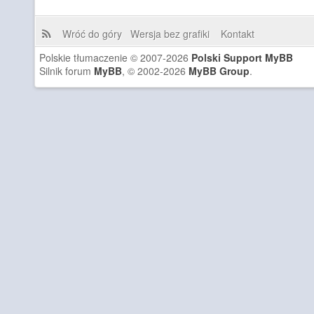
Wróć do góry
Wersja bez grafiki
Kontakt
Polskie tłumaczenie © 2007-2026
Polski Support MyBB
Silnik forum
MyBB
, © 2002-2026
MyBB Group
.