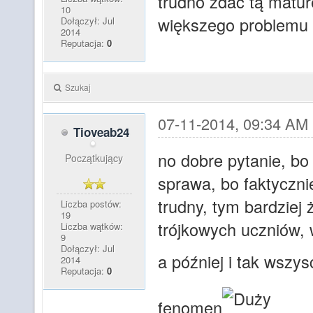
trudno zdać tą matur
10
większego problemu z
Dołączył: Jul
2014
Reputacja:
0
Szukaj
07-11-2014, 09:34 AM
Tioveab24
no dobre pytanie, bo 
Początkujący
sprawa, bo faktyczni
trudny, tym bardziej
Liczba postów:
19
trójkowych uczniów, 
Liczba wątków:
9
Dołączył: Jul
a później i tak wszys
2014
Reputacja:
0
fenomen