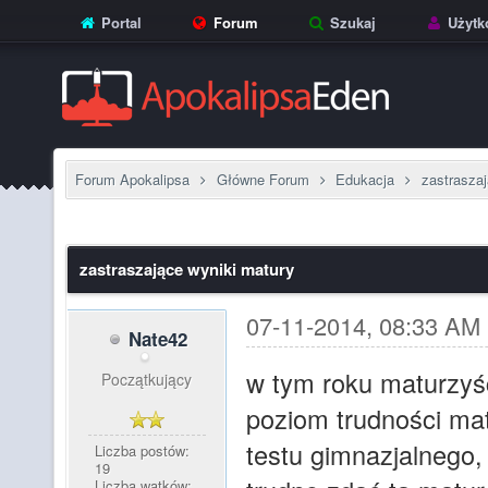
Portal
Forum
Szukaj
Użytk
Forum Apokalipsa
Główne Forum
Edukacja
zastrasza
zastraszające wyniki matury
07-11-2014, 08:33 AM
Nate42
w tym roku maturzyści
Początkujący
poziom trudności mat
testu gimnazjalnego,
Liczba postów:
19
Liczba wątków: