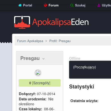
Portal
Forum
Szukaj
Użytk
Forum Apokalipsa
Profil: Presgau
Presgau
Offline
(Początkujący)
0
[
Szczegóły
]
Statystyki
Dołączył:
07-10-2014
Data urodzenia:
Nie
Ostatnia wizyta:
określono
Czas lokalny:
08-06-