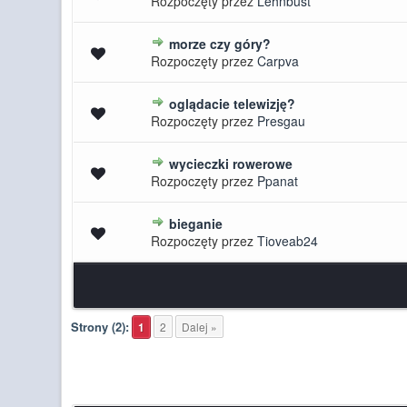
Rozpoczęty przez
Lehnbust
morze czy góry?
0 głosów - średnia ocena: 0 na 5 
Rozpoczęty przez
Carpva
oglądacie telewizję?
0 głosów - średnia ocena: 0 na 5 
Rozpoczęty przez
Presgau
wycieczki rowerowe
0 głosów - średnia ocena: 0 na 5 
Rozpoczęty przez
Ppanat
bieganie
0 głosów - średnia ocena: 0 na 5 
Rozpoczęty przez
Tioveab24
Strony (2):
1
2
Dalej »