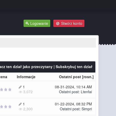
Logowanie
Stwórz konto
cz ten dział jako przeczytany
|
Subskrybuj ten dział
cena
Informacje
Ostatni post
[
rosn.
]
1
08-31-2024, 10:14 AM
3,072
Ostatni post
:
Ltenfai
1
01-22-2024, 08:32 PM
2,300
Ostatni post
:
Simpri