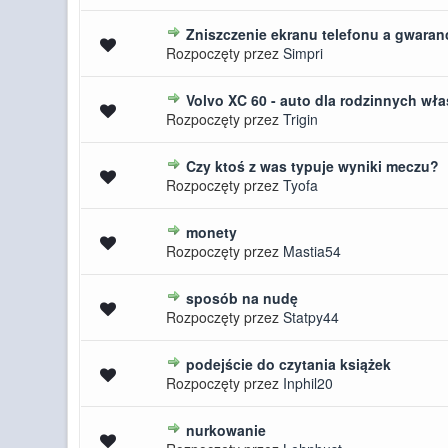
Zniszczenie ekranu telefonu a gwaran
0 głosów - średnia ocena: 0 na 5 
Rozpoczęty przez
Simpri
Volvo XC 60 - auto dla rodzinnych właś
0 głosów - średnia ocena: 0 na 5 
Rozpoczęty przez
Trigin
Czy ktoś z was typuje wyniki meczu?
0 głosów - średnia ocena: 0 na 5 
Rozpoczęty przez
Tyofa
monety
0 głosów - średnia ocena: 0 na 5 
Rozpoczęty przez
Mastia54
sposób na nudę
0 głosów - średnia ocena: 0 na 5 
Rozpoczęty przez
Statpy44
podejście do czytania książek
0 głosów - średnia ocena: 0 na 5 
Rozpoczęty przez
Inphil20
nurkowanie
0 głosów - średnia ocena: 0 na 5 