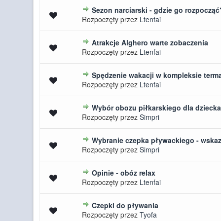
Sezon narciarski - gdzie go rozpocząć
0 głosów - średnia ocena: 0 na 5 
Rozpoczęty przez
Ltenfai
Atrakcje Alghero warte zobaczenia
0 głosów - średnia ocena: 0 na 5 
Rozpoczęty przez
Ltenfai
Spędzenie wakacji w kompleksie ter
0 głosów - średnia ocena: 0 na 5 
Rozpoczęty przez
Ltenfai
Wybór obozu piłkarskiego dla dziecka
0 głosów - średnia ocena: 0 na 5 
Rozpoczęty przez
Simpri
Wybranie czepka pływackiego - wska
0 głosów - średnia ocena: 0 na 5 
Rozpoczęty przez
Simpri
Opinie - obóz relax
0 głosów - średnia ocena: 0 na 5 
Rozpoczęty przez
Ltenfai
Czepki do pływania
0 głosów - średnia ocena: 0 na 5 
Rozpoczęty przez
Tyofa