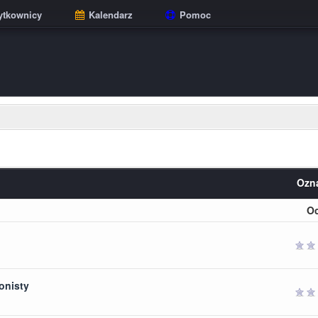
tkownicy
Kalendarz
Pomoc
Ozna
O
gwiazdek
lonisty
gwiazdek