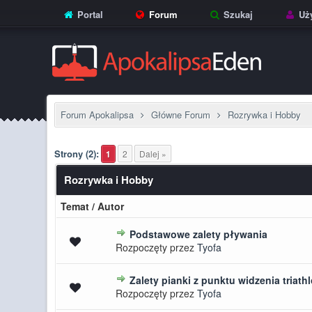
Portal
Forum
Szukaj
Uży
Forum Apokalipsa
Główne Forum
Rozrywka i Hobby
Strony (2):
1
2
Dalej »
Rozrywka i Hobby
Temat
/
Autor
Podstawowe zalety pływania
0 głosów - średnia ocena: 0 na 5 
Rozpoczęty przez
Tyofa
Zalety pianki z punktu widzenia triath
0 głosów - średnia ocena: 0 na 5 
Rozpoczęty przez
Tyofa