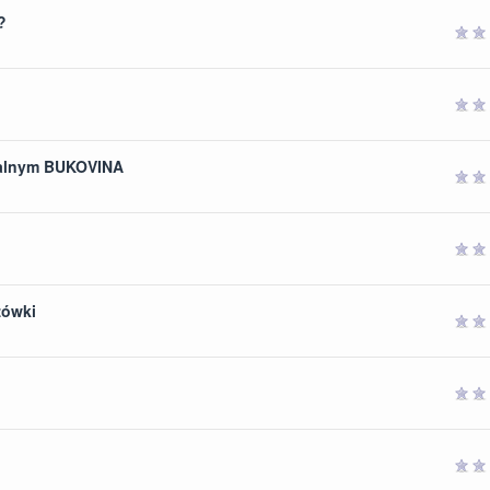
?
gwiazdek
gwiazdek
malnym BUKOVINA
gwiazdek
gwiazdek
zówki
gwiazdek
gwiazdek
gwiazdek