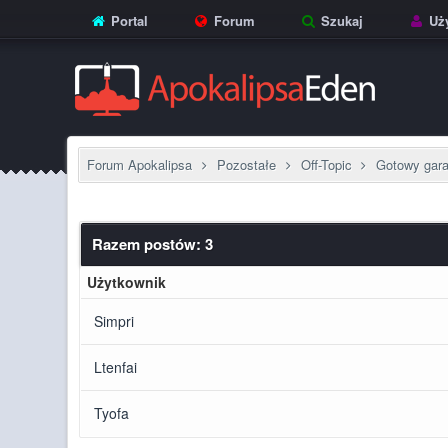
Portal
Forum
Szukaj
Uży
Forum Apokalipsa
Pozostałe
Off-Topic
Gotowy gar
Razem postów: 3
Użytkownik
Simpri
Ltenfai
Tyofa