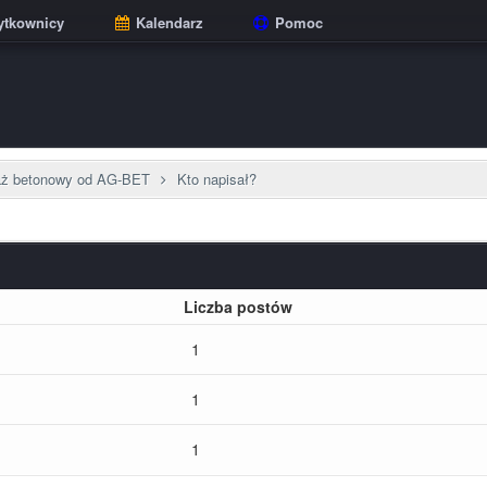
tkownicy
Kalendarz
Pomoc
aż betonowy od AG-BET
Kto napisał?
Liczba postów
1
1
1