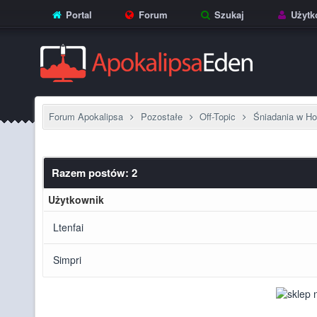
Portal
Forum
Szukaj
Użytk
Forum Apokalipsa
Pozostałe
Off-Topic
Śniadania w Ho
Razem postów: 2
Użytkownik
Ltenfai
Simpri