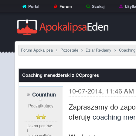
Portal
Forum
Szukaj
Użytk
Forum Apokalipsa
Pozostałe
Dział Reklamy
Coaching
Coaching menedżerski z CCprogres
10-07-2014, 11:46 AM
Counthun
Zapraszamy do zapoz
Początkujący
oferuję
coaching men
Liczba postów:
1
Liczba wątków: