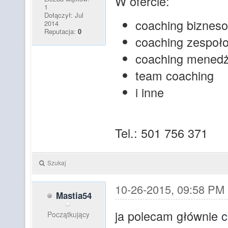
W ofercie:
1
Dołączył: Jul
coaching biznes
2014
Reputacja:
0
coaching zespoł
coaching menedż
team coaching
i inne
Tel.: 501 756 371
Szukaj
10-26-2015, 09:58 PM
Mastia54
ja polecam głównie
c
Początkujący