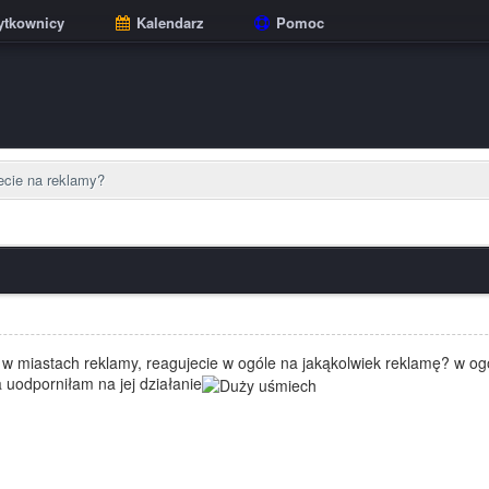
tkownicy
Kalendarz
Pomoc
ecie na reklamy?
ą w miastach reklamy, reagujecie w ogóle na jakąkolwiek reklamę? w o
 uodporniłam na jej działanie