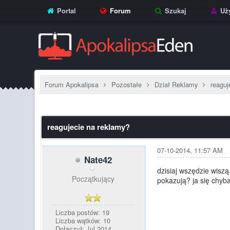
Portal
Forum
Szukaj
Uży
Forum Apokalipsa
Pozostałe
Dział Reklamy
reaguj
0 głosów - średnia: 0
1
2
3
4
5
reagujecie na reklamy?
07-10-2014, 11:57 AM
Nate42
dzisiaj wszędzie wisz
Początkujący
pokazują? ja się chyba
Liczba postów: 19
Liczba wątków: 10
Dołączył: Jul 2014