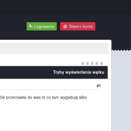
Logowanie
Stwórz konto
Tryby wyświetlania wątku
#1
góle przemawia do was to co tam wygadują albo