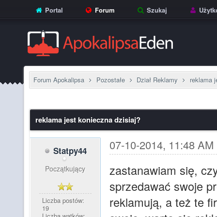
Portal
Forum
Szukaj
Użytk
Forum Apokalipsa
Pozostałe
Dział Reklamy
reklama j
reklama jest konieczna dzisiaj?
07-10-2014, 11:48 AM
Statpy44
zastanawiam się, czy
Początkujący
sprzedawać swoje pr
reklamują, a też te f
Liczba postów:
19
Liczba wątków: