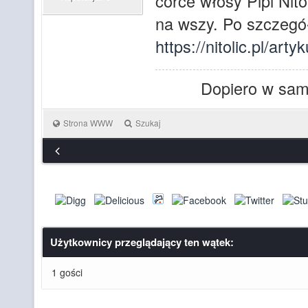
córce włosy Pipi Nito
na wszy. Po szczegół
https://nitolic.pl/art
Dopiero w sam
Strona WWW
Szukaj
Użytkownicy przeglądający ten wątek:
1 gości