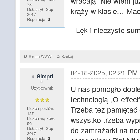
wracają. Nie wiem już
73
krąży w klasie… Mac
Dołączył: Sep
2017
Reputacja:
0
Lęk i nieczyste sum
Strona WWW
Szukaj
04-18-2025, 02:21 PM
Simpri
U nas pomogło dopiero
Użytkownik
technologią „O-effect
Trzeba też pamiętać o
Liczba postów:
127
wszystko trzeba wyp
Liczba wątków:
56
do zamrażarki na no
Dołączył: Sep
2017
Reputacja:
0