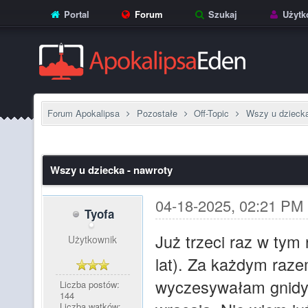
Portal
Forum
Szukaj
Użytk
Forum Apokalipsa
Pozostałe
Off-Topic
Wszy u dziecka
Wszy u dziecka - nawroty
04-18-2025, 02:21 PM
Tyofa
Już trzeci raz w tym
Użytkownik
lat). Za każdym raze
wyczesywałam gnidy,
Liczba postów:
144
Liczba wątków: