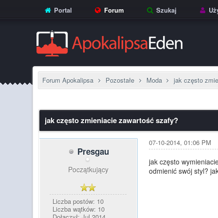
Portal
Forum
Szukaj
Uży
Forum Apokalipsa
Pozostałe
Moda
jak często zmi
0 głosów - średnia: 0
1
2
3
4
5
jak często zmieniacie zawartość szafy?
07-10-2014, 01:06 PM
Presgau
jak często wymieniacie
Początkujący
odmienić swój styl? ja
Liczba postów: 10
Liczba wątków: 10
Dołączył: Jul 2014