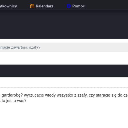
tkownicy
Kalendarz
Pomoc
eniacie zawartość szafy?
 garderobę? wyrzucacie wtedy wszystko z szafy, czy staracie się do cz
k to jest u was?