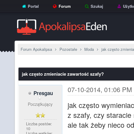
Portal
Forum
Szukaj
Użytk
Forum Apokalipsa
Pozostałe
Moda
jak często zmieni
jak często zmieniacie zawartość szafy?
07-10-2014, 01:06 PM
Presgau
jak często wymienia
Początkujący
z szafy, czy staracie
ale tak żeby nieco od
Liczba postów:
10
Liczba wątków: