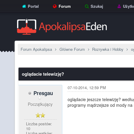
Portal
Forum
Szukaj
Użytk
Forum Apokalipsa
Główne Forum
Rozrywka i Hobby
o
oglądacie telewizję?
07-10-2014, 12:59 PM
Presgau
oglądacie jeszcze telewizję? wedłu
Początkujący
programy mądrzejsze od mody na 
Liczba postów:
10
Liczba wątków: